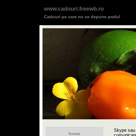
www.cadouri.freewb.ro
Cadouri pe care nu se depune praful
Skype sau m
home
comunicare.