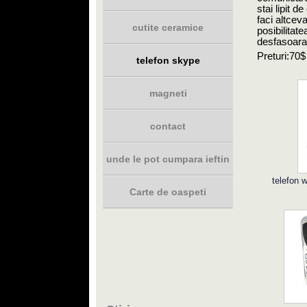
stai lipit d
faci altcev
cutite ceramice
posibilitat
desfasoara
Preturi:70$
telefon skype
magneti
contact
unde le pot cumpara ieftin
telefon 
Carte de oaspeti