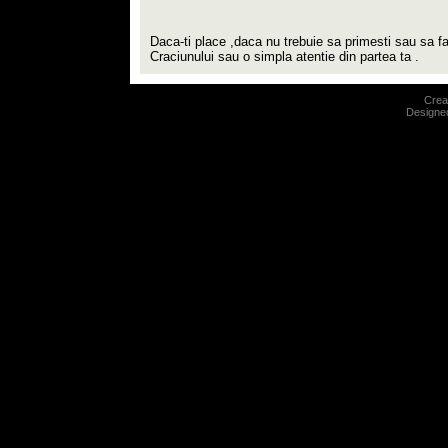
Daca-ti place ,daca nu trebuie sa primesti sau sa fa
Craciunului sau o simpla atentie din partea ta .
Crear
Designe