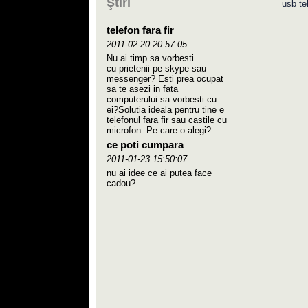
Ştiri
usb te
telefon fara fir
2011-02-20 20:57:05
Nu ai timp sa vorbesti
cu prietenii pe skype sau
messenger? Esti prea ocupat
sa te asezi in fata
computerului sa vorbesti cu
ei?Solutia ideala pentru tine e
telefonul fara fir sau castile cu
microfon. Pe care o alegi?
ce poti cumpara
2011-01-23 15:50:07
nu ai idee ce ai putea face
cadou?